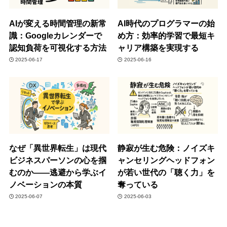
AIが変える時間管理の新常
AI時代のプログラマーの始
識：Googleカレンダーで
め方：効率的学習で最短キ
認知負荷を可視化する方法
ャリア構築を実現する
2025-06-17
2025-06-16
なぜ「異世界転生」は現代
静寂が生む危険：ノイズキ
ビジネスパーソンの心を掴
ャンセリングヘッドフォン
むのか――逃避から学ぶイ
が若い世代の「聴く力」を
ノベーションの本質
奪っている
2025-06-07
2025-06-03