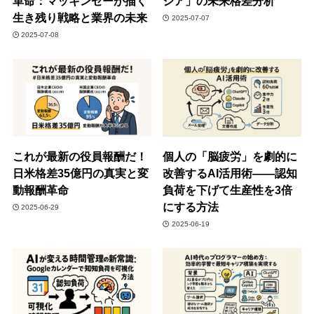
革命：マッキンゼーが描く
ジア」の未来格差分析
生き残り戦略と業界の未来
2025-07-07
2025-07-08
これが最新の役員報酬だ！
個人の「脳疲労」を劇的に
日米格差35億円の真実と変
改善するAI活用術――認知
動報酬革命
負荷を下げて生産性を3倍
にする方法
2025-06-29
2025-06-19