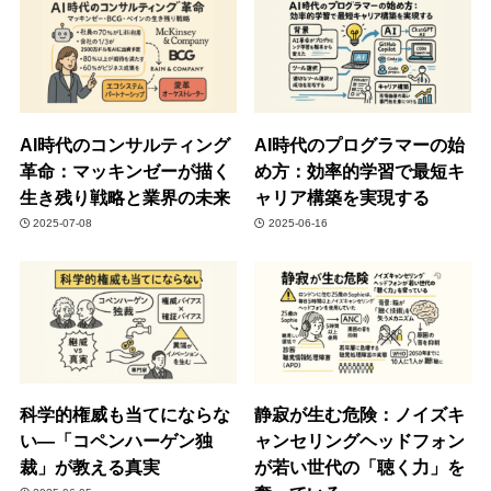
AI時代のコンサルティング
AI時代のプログラマーの始
革命：マッキンゼーが描く
め方：効率的学習で最短キ
生き残り戦略と業界の未来
ャリア構築を実現する
2025-07-08
2025-06-16
科学的権威も当てにならな
静寂が生む危険：ノイズキ
い—「コペンハーゲン独
ャンセリングヘッドフォン
裁」が教える真実
が若い世代の「聴く力」を