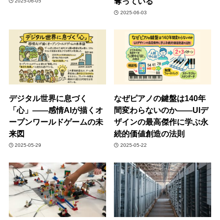
奪っている
2025-06-05
2025-06-03
デジタル世界に息づく
なぜピアノの鍵盤は140年
「心」——感情AIが描くオ
間変わらないのか――UIデ
ープンワールドゲームの未
ザインの最高傑作に学ぶ永
来図
続的価値創造の法則
2025-05-29
2025-05-22